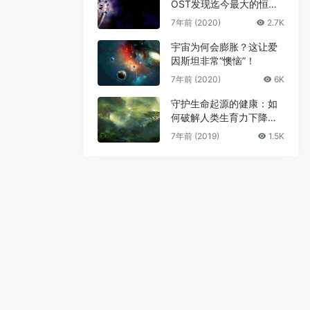
OST发现迄今最大的恒星
级黑洞
7年前 (2020)
2.7K
宇宙为何会膨胀？这让爱
因斯坦非常“懊恼”！
7年前 (2020)
6K
守护生命起源的健康：如
何破解人类生育力下降难
题
7年前 (2019)
1.5K