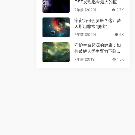
OST发现迄今最大的恒星
级黑洞
7年前 (2020)
2.7K
宇宙为何会膨胀？这让爱
因斯坦非常“懊恼”！
7年前 (2020)
6K
守护生命起源的健康：如
何破解人类生育力下降难
题
7年前 (2019)
1.5K