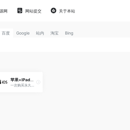
源网
网站提交
关于本站
百度
Google
站内
淘宝
Bing
苹果+IPad自签永久不掉签教程[支持IOS系统14.0-17.0]
一次购买永久使用[支持IOS系统14.0-17.0]