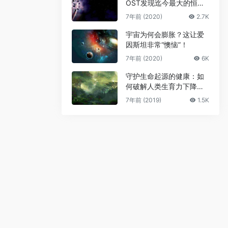
OST发现迄今最大的恒星
级黑洞
7年前 (2020)
2.7K
宇宙为何会膨胀？这让爱
因斯坦非常“懊恼”！
7年前 (2020)
6K
守护生命起源的健康：如
何破解人类生育力下降难
题
7年前 (2019)
1.5K