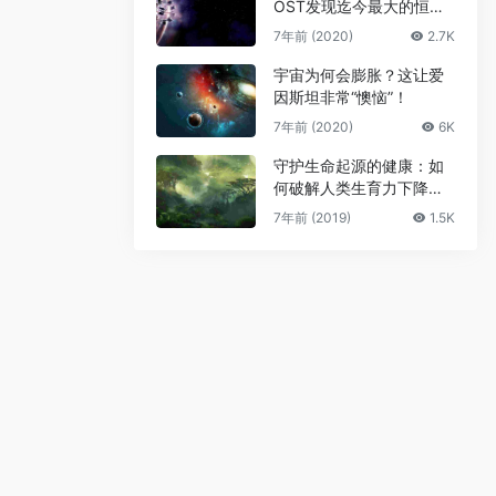
OST发现迄今最大的恒星
级黑洞
7年前 (2020)
2.7K
宇宙为何会膨胀？这让爱
因斯坦非常“懊恼”！
7年前 (2020)
6K
守护生命起源的健康：如
何破解人类生育力下降难
题
7年前 (2019)
1.5K