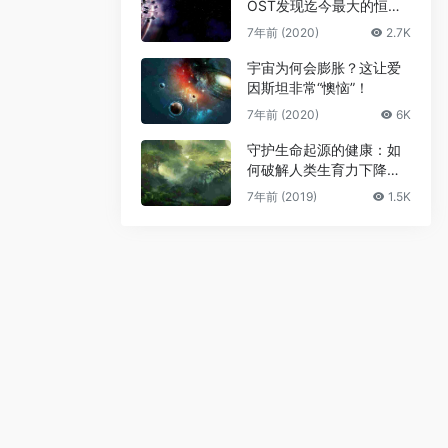
OST发现迄今最大的恒星
级黑洞
7年前 (2020)
2.7K
宇宙为何会膨胀？这让爱
因斯坦非常“懊恼”！
7年前 (2020)
6K
守护生命起源的健康：如
何破解人类生育力下降难
题
7年前 (2019)
1.5K