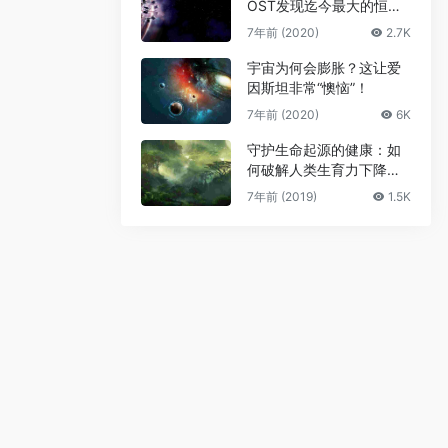
OST发现迄今最大的恒星
级黑洞
7年前 (2020)
2.7K
宇宙为何会膨胀？这让爱
因斯坦非常“懊恼”！
7年前 (2020)
6K
守护生命起源的健康：如
何破解人类生育力下降难
题
7年前 (2019)
1.5K