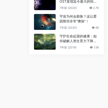
OST发现迄今最大的恒星
级黑洞
7年前 (2020)
2.7K
宇宙为何会膨胀？这让爱
因斯坦非常“懊恼”！
7年前 (2020)
6K
守护生命起源的健康：如
何破解人类生育力下降难
题
7年前 (2019)
1.5K