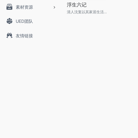
浮生六记
素材资源
清人沈复以其家居生活和浪游见闻为内容写成的《浮生六记》，为中国文学史上的一支奇葩。
UED团队
友情链接