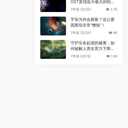
OST发现迄今最大的恒星
级黑洞
7年前 (2020)
2.7K
宇宙为何会膨胀？这让爱
因斯坦非常“懊恼”！
7年前 (2020)
6K
守护生命起源的健康：如
何破解人类生育力下降难
题
7年前 (2019)
1.5K