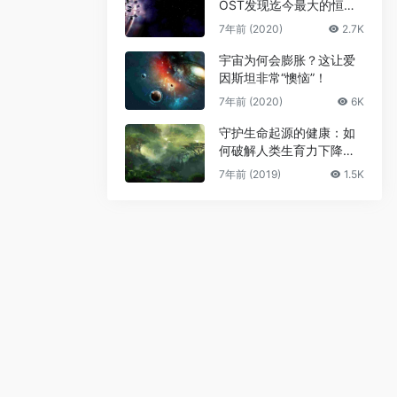
OST发现迄今最大的恒星
级黑洞
7年前 (2020)
2.7K
宇宙为何会膨胀？这让爱
因斯坦非常“懊恼”！
7年前 (2020)
6K
守护生命起源的健康：如
何破解人类生育力下降难
题
7年前 (2019)
1.5K