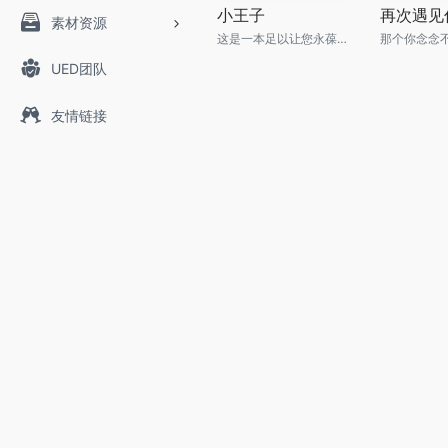
小王子
再次遇见
素材资源
这是一本足以让您永葆童心的不朽经典，被全球亿万读者誉为人生必读书。
UED团队
友情链接