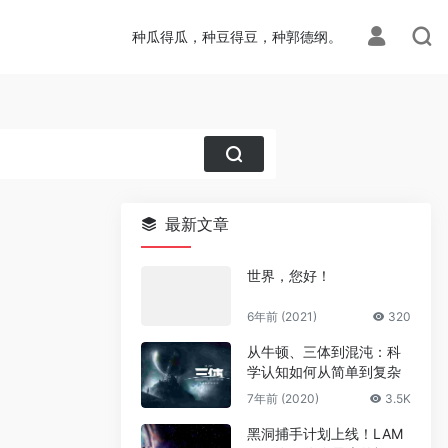
种瓜得瓜，种豆得豆，种郭德纲。
最新文章
世界，您好！
6年前 (2021)
320
从牛顿、三体到混沌：科
学认知如何从简单到复杂
7年前 (2020)
3.5K
黑洞捕手计划上线！LAM