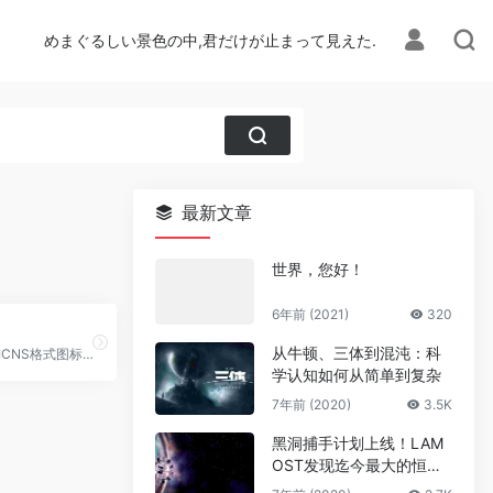
めまぐるしい景色の中,君だけが止まって見えた.
最新文章
世界，您好！
6年前 (2021)
320
从牛顿、三体到混沌：科
PNG、ICO、ICNS格式图标搜索、图标下载服务
学认知如何从简单到复杂
7年前 (2020)
3.5K
黑洞捕手计划上线！LAM
OST发现迄今最大的恒星
级黑洞